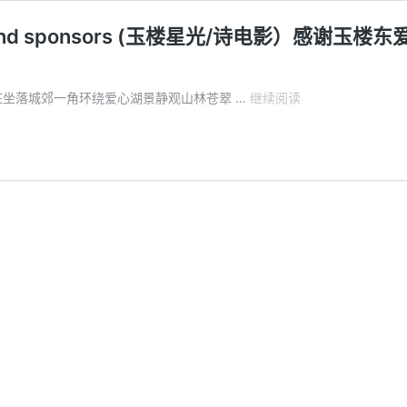
a Games and sponsors (玉楼星光/诗电影）感
Starlight
座农庄坐落城郊一角环绕爱心湖景静观山林苍翠 …
继续阅读
poetry
film
for
Panda
Games
and
sponsors
(玉
楼
星
光/
诗
电
影）
感
谢