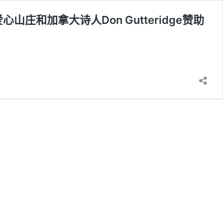
谢玉楼东爱心山庄和加拿大诗人Don Gutteridge赞助