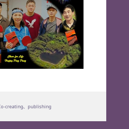
Co-creating
、
publishing