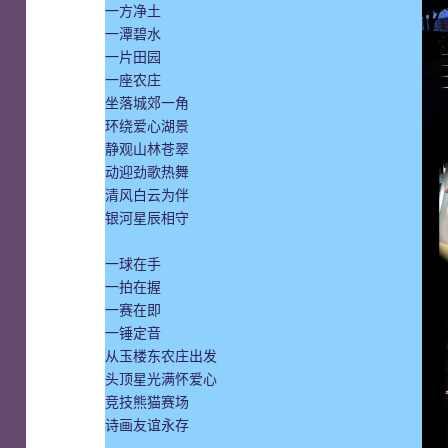
一方净土
一潭碧水
一片田园
一座农庄
坐落城郊一角
环绕爱心湖景
静观山林苍翠
动迎劲歌热舞
清风白云为伴
银河星辰相守
一球在手
一拍在握
一赛在即
一锤定音
从玉楼东农庄出发
头顶星光满怀爱心
竞技熊猫赛场
诗画友谊永存