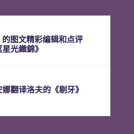
n雯 的图文精彩编辑和点评
《星光織錦》
安娜翻译洛夫的《剔牙》