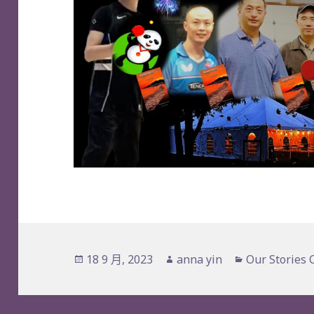
发
作
分
18 9 月, 2023
anna yin
Our Stories 
布
者
类
于