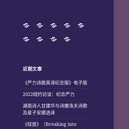
主
旭
Book
Successful
Special
页
辉
Store
Projects
Pages
中
采
Photos
English
文
from
(Poetry
诗
访
化
2017
and
英
报
服
to
Music)
译
道
近期文章
务
2025
《严力诗歌英译纪念版》电子版
2022纽约访谈：纪念严力
湖南诗人甘建华与诗魔洛夫诗歌
及星子安娜选译
《绽放》（Breaking into