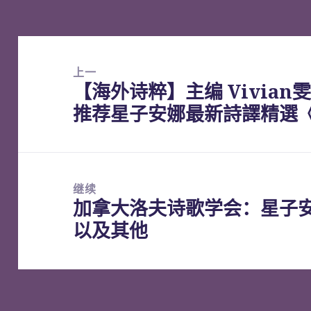
文
章
上一
【海外诗粹】主编 Vivia
导
上
推荐星子安娜最新詩譯精選
航
篇
文
章：
继续
加拿大洛夫诗歌学会：星子
下
以及其他
篇
文
章：