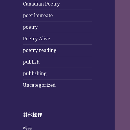
Canadian Poetry
poet laureate
poetry
Poetry Alive
poetry reading
publish
publishing
Uncategorized
其他操作
登录