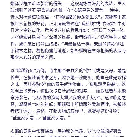
翻译过程里难以弥合的得失——这般凝练而深刻的表达，令人
联想到巴勃罗·聂鲁达的笔触。在“安妮皇后的蕾丝“一诗中，
诗人对标题植物低语：“在崎岖路旁你蓬勃生长”。安娜笔下这
被世人忽视的野花，正如同聂鲁达在“番茄颂”或“衣裳颂”中对
日常之物的点化。后者以这样的哲思作结：“因我们本是一体
／将继续并肩直面／深夜的风暴、街巷或挣扎／终将融为／或
许，或许某日的静止终结。”与聂鲁达一样，安娜的诗歌倾注
于微末之物，凝视伤痛与消逝，始终横跨在生命粗粝的表层与
那令人心碎的凄美之间。
以“珍稀鲍鱼”为例，诗中那个未具名的“你”（或是父母，或是
长辈）在叙述者离家之际，赠予她一枚鲍贝。鲍鱼在此是珍稀
之味，因其养殖令“你的双手起泡渗血，／皮肤黝黑皲裂”。这
般粗重的劳作，道出获取它所必经的艰辛——而叙述者却未能
亲身参与，“只因你的渔网太重／我的双手太小”。这顿临别之
宴，凝聚着“你”的耕耘；那馈赠中所隐藏的爱和牺牲，被叙述
者携往远方。最终，在新天地的寂静里，她凝视这份礼物：
“莹莹然亮着，／莹莹然亮着。”
安娜的意象中常萦绕着一层神秘的气质，这也令我想起聂鲁