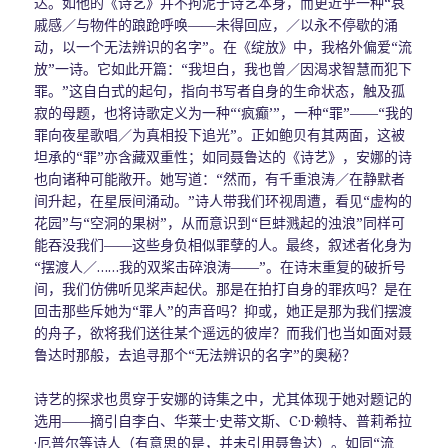
达。如他的《诗艺》并不拘泥于诗艺本身，而更近乎一种“哀
戚感／与物件的踉跄呼唤——未得回应，／以永不停歇的涌
动，以一个无法辨识的名字”。在《绽放》中，我格外偏爱“流
放”一诗。它如此开篇：“我坦白，我也曾／因渴求智慧而犯下
罪。”这自白式的起句，指向书写者自身的生命状态，触及孤
寂的母题，也将诗歌定义为一种“‘疯癫’”，一种“罪”——“我的
罪向夜星歌唱／为真相投下追光”。正如鲍贝有其两面，这被
坦承的“罪”亦含藏双重性；如同聂鲁达的《诗艺》，安娜的诗
也向诸种可能敞开。她写道：“然而，有千重浪涛／在静默者
间升起，在星辰间涌动。”诗人带我们环视周遭，看见“虚构的
花园”与“空洞的果树”，从而意识到“巨蚌溅起的浊浪”同样可
能吞没我们——这些身负相似罪孽的人。最终，叙述者化身为
“摆渡人／……我的双桨击碎浪涛——”。在诗末重复的破折号
间，我们仿佛听见桨声起伏。那是在拍打自身的罪疚吗？是在
回击那些斥她为“罪人”的声音吗？抑或，她正是那为我们摆渡
的舟子，欲将我们送往某个遥远的彼岸？而我们也当如面对聂
鲁达时那般，去追寻那个“无法辨识的名字”的奥秘？
诗艺的探求也贯穿于安娜的诗集之中，尤其体现于她对题记的
选用——摘引自李白、华莱士·史蒂文斯、C·D·赖特、普莉希拉
·厄普尔等诗人（有意思的是，并未引用聂鲁达）。如同“流