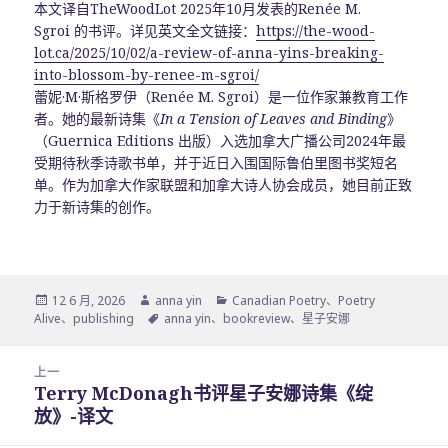
本文译自TheWoodLot 2025年10月发表的Renée M.
Sgroi 的书评。详见英文全文链接：
https://the-wood-
lot.ca/2025/10/02/a-review-of-anna-yins-breaking-
into-blossom-by-renee-m-sgroi/
蕾妮·M·斯格罗伊（Renée M. Sgroi）是一位作家兼教育工作
者。她的最新诗集《
In a Tension of Leaves and Binding
》
（Guernica Editions 出版）入选加拿大广播公司2024年最
受期待秋季诗歌书单，并于近日入围国际鲁伯里图书奖短名
单。作为加拿大作家联盟和加拿大诗人协会成员，她目前正致
力于新诗集的创作。
发
作
分
12 6 月, 2026
anna yin
Canadian Poetry
、
Poetry
布
者
标
类
Alive
、
publishing
anna yin
、
bookreview
、
星子安娜
于
签
文
上一
章
Terry McDonagh书评星子安娜诗集《绽
上
导
放》-译文
篇
航
文