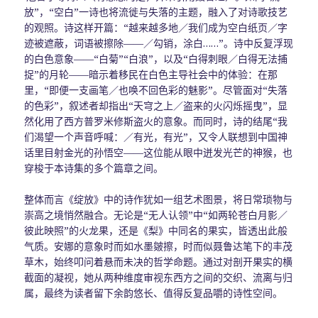
放”，“空白”一诗也将流徙与失落的主题，融入了对诗歌技艺
的观照。诗这样开篇：“越来越多地／我们成为空白纸页／字
迹被遮蔽，词语被擦除——／勾销，涂白……”。诗中反复浮现
的白色意象——“白菊”“白浪”，以及“白得刺眼／白得无法捕
捉”的月轮——暗示着移民在白色主导社会中的体验：在那
里，“即便一支画笔／也唤不回色彩的魅影”。尽管面对“失落
的色彩”，叙述者却指出“天穹之上／盗来的火闪烁摇曳”，显
然化用了西方普罗米修斯盗火的意象。而同时，诗的结尾“我
们渴望一个声音呼喊：／有光，有光”，又令人联想到中国神
话里目射金光的孙悟空——这位能从眼中迸发光芒的神猴，也
穿梭于本诗集的多个篇章之间。
整体而言《绽放》中的诗作犹如一组艺术图景，将日常琐物与
崇高之境悄然融合。无论是“无人认领”中“如两轮苍白月影／
彼此映照”的火龙果，还是《梨》中同名的果实，皆透出此般
气质。安娜的意象时而如水墨皴擦，时而似聂鲁达笔下的丰茂
草木，始终叩问着悬而未决的哲学命题。通过对剖开果实的横
截面的凝视，她从两种维度审视东西方之间的交织、流离与归
属，最终为读者留下余韵悠长、值得反复品嚼的诗性空间。