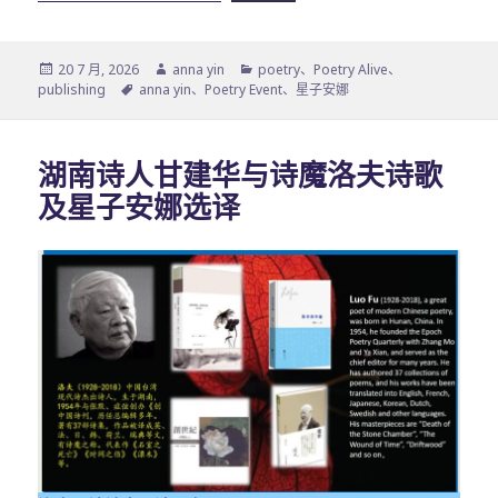
发
作
分
20 7 月, 2026
anna yin
poetry
、
Poetry Alive
、
布
标
者
类
publishing
anna yin
、
Poetry Event
、
星子安娜
于
签
湖南诗人甘建华与诗魔洛夫诗歌
及星子安娜选译