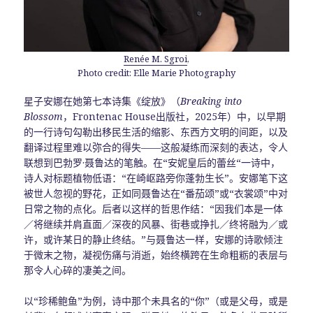
Renée M. Sgroi
,
Photo credit: Elle Marie Photography
星子安娜在她第七本诗集《绽放》（
Breaking into
Blossom
，Frontenac House出版社，2025年）中，以早期
的一行诗句勾勒出移民生活的缩影、东西方文明的间距，以及
翻译过程里难以弥合的得失——这般凝练而深刻的表达，令人
联想到巴勃罗·聂鲁达的笔触。在“安妮皇后的蕾丝“一诗中，
诗人对标题植物低语：“在崎岖路旁你蓬勃生长”。安娜笔下这
被世人忽视的野花，正如同聂鲁达在“番茄颂”或“衣裳颂”中对
日常之物的点化。后者以这样的哲思作结：“因我们本是一体
／将继续并肩直面／深夜的风暴、街巷或挣扎／终将融为／或
许，或许某日的静止终结。”与聂鲁达一样，安娜的诗歌倾注
于微末之物，凝视伤痛与消逝，始终横跨在生命粗粝的表层与
那令人心碎的凄美之间。
以“珍稀鲍鱼”为例，诗中那个未具名的“你”（或是父母，或是