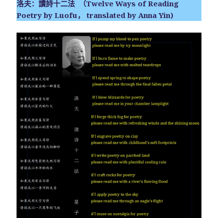
洛夫：讀詩十二法 （Twelve Ways of Reading
Poetry by Luofu， translated by Anna Yin)