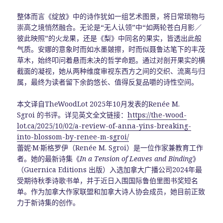
整体而言《绽放》中的诗作犹如一组艺术图景，将日常琐物与
崇高之境悄然融合。无论是“无人认领”中“如两轮苍白月影／
彼此映照”的火龙果，还是《梨》中同名的果实，皆透出此般
气质。安娜的意象时而如水墨皴擦，时而似聂鲁达笔下的丰茂
草木，始终叩问着悬而未决的哲学命题。通过对剖开果实的横
截面的凝视，她从两种维度审视东西方之间的交织、流离与归
属，最终为读者留下余韵悠长、值得反复品嚼的诗性空间。
本文译自TheWoodLot 2025年10月发表的Renée M.
Sgroi 的书评。详见英文全文链接：
https://the-wood-
lot.ca/2025/10/02/a-review-of-anna-yins-breaking-
into-blossom-by-renee-m-sgroi/
蕾妮·M·斯格罗伊（Renée M. Sgroi）是一位作家兼教育工作
者。她的最新诗集《
In a Tension of Leaves and Binding
》
（Guernica Editions 出版）入选加拿大广播公司2024年最
受期待秋季诗歌书单，并于近日入围国际鲁伯里图书奖短名
单。作为加拿大作家联盟和加拿大诗人协会成员，她目前正致
力于新诗集的创作。