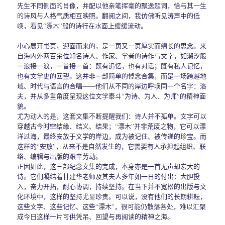
先生不同侧面的肖像，并配以他亲笔挥毫的飘逸题词，恰与其一生
的诗风与人格气质相互映照。翻阅之间，我仿佛听见涛声中的低
唤，看见“漂木”般的诗行在水面上缓缓流动。
小心展开书页，迎面而来的，是一页又一页厚实而绵长的思念。来
自海内外两百余位知名诗人、作家、学者的诗作与文字，如潮汐般
一浪接一浪，一首接一首：既有追忆，也有对话；既有私人记忆，
也有文学史的回望。这并非一部简单的悼念合集，而是一场跨越地
域、时代与语言的合唱——他们从不同的岸边呼唤同一个名字：洛
夫，并从多重角度呈现这位文学泰斗“为诗、为人、为师”的精神面
貌。
尤为动人的是，这套文集不断提醒我们：诗人并不孤单。文字可以
穿越古今时空结缘、结义、结果；“漂木”并非荒废之物，它可以漂
洋过海，最终安放于文学的岸边，成为被记住、被传递的珍宝。而
这样的“安放”，从来不是自然发生的，它需要有人承担起组织、联
络、编辑与出版的艰辛劳动。
正因如此，这三部纪念文集的完成，本身亦是一首无声却宏大的
诗。它们凝结着甘建华老师及其夫人多年如一日的付出：大胆投
入，奋力开拓，耐心协调，持续坚持。在当下并不宽松的出版与文
化环境中，这样的坚持尤显珍贵。可以说，没有他们的长期耕耘，
这些文字、这些记忆、这些“漂木”，很可能仍散落各处，难以汇聚
成今日这样一片可供凭吊、回望与再阅读的精神之海。