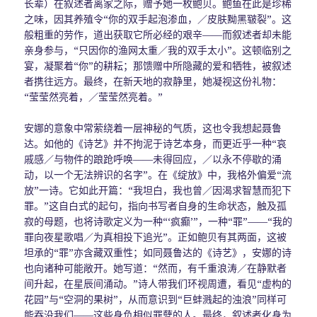
长辈）在叙述者离家之际，赠予她一枚鲍贝。鲍鱼在此是珍稀
之味，因其养殖令“你的双手起泡渗血，／皮肤黝黑皲裂”。这
般粗重的劳作，道出获取它所必经的艰辛——而叙述者却未能
亲身参与，“只因你的渔网太重／我的双手太小”。这顿临别之
宴，凝聚着“你”的耕耘；那馈赠中所隐藏的爱和牺牲，被叙述
者携往远方。最终，在新天地的寂静里，她凝视这份礼物：
“莹莹然亮着，／莹莹然亮着。”
安娜的意象中常萦绕着一层神秘的气质，这也令我想起聂鲁
达。如他的《诗艺》并不拘泥于诗艺本身，而更近乎一种“哀
戚感／与物件的踉跄呼唤——未得回应，／以永不停歇的涌
动，以一个无法辨识的名字”。在《绽放》中，我格外偏爱“流
放”一诗。它如此开篇：“我坦白，我也曾／因渴求智慧而犯下
罪。”这自白式的起句，指向书写者自身的生命状态，触及孤
寂的母题，也将诗歌定义为一种“‘疯癫’”，一种“罪”——“我的
罪向夜星歌唱／为真相投下追光”。正如鲍贝有其两面，这被
坦承的“罪”亦含藏双重性；如同聂鲁达的《诗艺》，安娜的诗
也向诸种可能敞开。她写道：“然而，有千重浪涛／在静默者
间升起，在星辰间涌动。”诗人带我们环视周遭，看见“虚构的
花园”与“空洞的果树”，从而意识到“巨蚌溅起的浊浪”同样可
能吞没我们——这些身负相似罪孽的人。最终，叙述者化身为