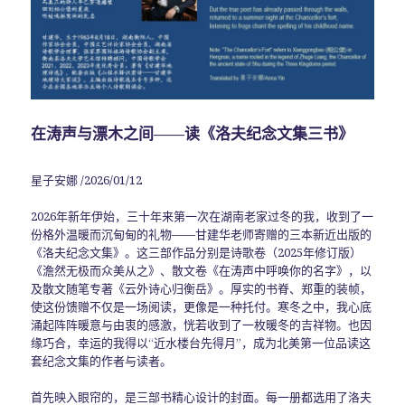
在涛声与漂木之间——读《洛夫纪念文集三书》
星子安娜 /2026/01/12
2026年新年伊始，三十年来第一次在湖南老家过冬的我，收到了一
份格外温暖而沉甸甸的礼物——甘建华老师寄赠的三本新近出版的
《洛夫纪念文集》。这三部作品分别是诗歌卷（2025年修订版）
《澹然无极而众美从之》、散文卷《在涛声中呼唤你的名字》，以
及散文随笔专著《云外诗心归衡岳》。厚实的书脊、郑重的装帧，
使这份馈赠不仅是一场阅读，更像是一种托付。寒冬之中，我心底
涌起阵阵暖意与由衷的感激，恍若收到了一枚暖冬的吉祥物。也因
缘巧合，幸运的我得以“近水楼台先得月”，成为北美第一位品读这
套纪念文集的作者与读者。
首先映入眼帘的，是三部书精心设计的封面。每一册都选用了洛夫