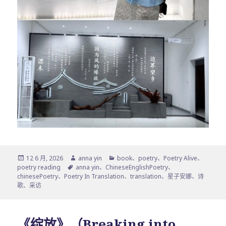
发
作
分
12 6 月, 2026
anna yin
book
、
poetry
、
Poetry Alive
、
布
标
者
类
poetry reading
anna yin
、
ChineseEnglishPoetry
、
于
签
chinesePoetry
、
Poetry In Translation
、
translation
、
星子安娜
、
诗
歌
、
采访
《绽放》（Breaking into