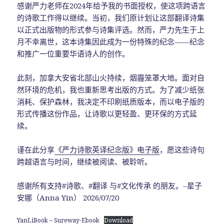
感谢严力老师在2024年给予我的书面授权，使这项跨语言
的诗歌工作得以继续。当初，我们原计划让这部翻译诗集
以正式出版物的形式参与诗集评选。然而，严力先生于上
月不幸离世，这本诗集因此成为一份特殊的纪念——纪念
和推广一位重要华语诗人的创作。
此刻，加拿大安省北部山火持续，烟霾笼罩大地。面对自
然环境的危机，我也重新思考出版的方式。为了减少纸张
消耗、保护森林，我决定不印刷纸质版本，而以电子版的
形式传播这份作品，让诗歌以更轻盈、更环保的方式延
续。
谨在此分享
《严力诗歌英译纪念版》电子版
，愿这些诗句
跨越语言与时间，继续被阅读、被聆听。
感谢所有支持#诗歌、#翻译 与#文化传承 的朋友。–星子
安娜（Anna Yin） 2026/07/20
YanLiBook – Sureway-Ebook
Download