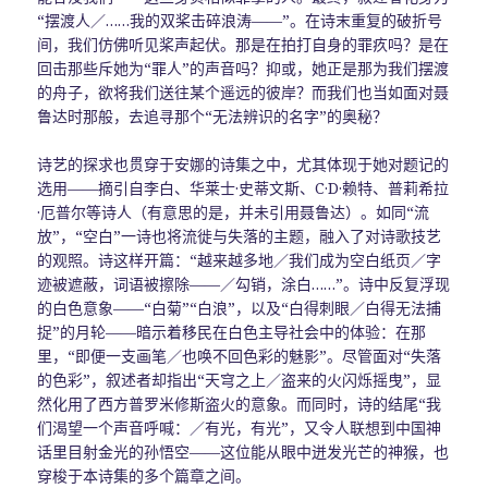
“摆渡人／……我的双桨击碎浪涛——”。在诗末重复的破折号
间，我们仿佛听见桨声起伏。那是在拍打自身的罪疚吗？是在
回击那些斥她为“罪人”的声音吗？抑或，她正是那为我们摆渡
的舟子，欲将我们送往某个遥远的彼岸？而我们也当如面对聂
鲁达时那般，去追寻那个“无法辨识的名字”的奥秘？
诗艺的探求也贯穿于安娜的诗集之中，尤其体现于她对题记的
选用——摘引自李白、华莱士·史蒂文斯、C·D·赖特、普莉希拉
·厄普尔等诗人（有意思的是，并未引用聂鲁达）。如同“流
放”，“空白”一诗也将流徙与失落的主题，融入了对诗歌技艺
的观照。诗这样开篇：“越来越多地／我们成为空白纸页／字
迹被遮蔽，词语被擦除——／勾销，涂白……”。诗中反复浮现
的白色意象——“白菊”“白浪”，以及“白得刺眼／白得无法捕
捉”的月轮——暗示着移民在白色主导社会中的体验：在那
里，“即便一支画笔／也唤不回色彩的魅影”。尽管面对“失落
的色彩”，叙述者却指出“天穹之上／盗来的火闪烁摇曳”，显
然化用了西方普罗米修斯盗火的意象。而同时，诗的结尾“我
们渴望一个声音呼喊：／有光，有光”，又令人联想到中国神
话里目射金光的孙悟空——这位能从眼中迸发光芒的神猴，也
穿梭于本诗集的多个篇章之间。