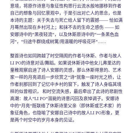
意境，将原作诗意与象征性构思行云流水般地挪移到作者
自己的想象与回忆景观中，于是引出对亡人的思念，也是
本诗的主题：关于失去与死亡给人留下的震撼—— 恰如满
月蓦然出现在乡村河上；和抹不去的生命之感伤 —— 如
安娜诗中的“黑夜轻流“，以及休斯原诗中的“一条黑色血
河“，“归途牛群绕成树篱/用温暖的呼吸花环“……
整首诗也如同跨越了时空隔阂的作者与休斯、作者与故人
LI PO的诗意对话/舞蹈。如果说休斯诗中他女儿弗里达的
童稚观察启迪了诗人安娜的灵感，那么休斯得意的、艺术
家一样的月亮退后一步欣赏之“诗“就象一座时光之桥，让
作者刹那回到了记忆中乡村的窗下，触发了诗人身临其境
样的似曾相识， 和时空流失感，最后牵出了此诗的悲剧性
高潮：故人“LI PO“溺毙的诗意闪回及哀悼调子。安娜诗
中的“月亮“既联络了休斯诗里父亲（即休斯或艺术家）的
象征角色，也隐喻了安娜自己诗中的故人LI PO形象，更
是两个时空中的岁月本身的见证。