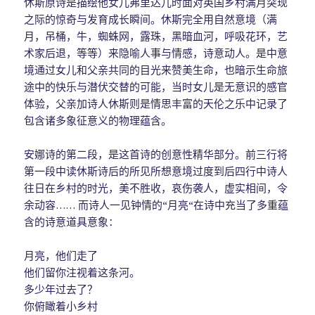
休斯原诗是描绘他女儿弗里达儿时面对英国乡村满月突现
之际的惊奇与发育成长瞬间。休斯完全用自然意境（满
月，吊桶，牛，蜘蛛网，露珠，黑暗血河，呼吸花环，艺
术家后退，等等）来隐喻人事与情感，诗意动人。是中意
境通过女儿和父亲共同的目光来赞美生命，也暗示生命旅
途中的快乐与潜伏交替的可能，当时女儿是无意识的感官
体验，父亲加诗人休斯则是情思丰富的天伦之乐中记录了
包含诸多象征意义的物理蕴含。
安娜诗的第二段，是这首诗的创意性精华部分。前三行将
第一段中读休斯诗后的所见所想意境过度到后四行中诗人
往日在乡村的时光，美不胜收，哀伤袭人，虚实相间，令
余动容…… 而诗人一见钟情的“月亮“在诗中充当了多重蕴
含的诗意道具意象：
月亮，他们走了
他们留你注视着这条河。
多少年过去了？
你俯瞰着小乡村