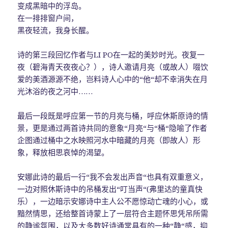
变成黑暗中的浮岛。
在一排排窗户间，
黑夜轻流，我身长醒。
诗的第三段回忆作者与LI PO在一起的美妙时光。夜复一
夜（碧海青天夜夜心？），诗人邀请月亮（或故人）啜饮
爱的美酒源源不绝，岂料诗人心中的“他“却不幸消失在月
光沐浴的夜之河中……
最后一段既是呼应第一节的月亮与桶，呼应休斯原诗的情
景，更是通过两首诗共同的意象“月亮“与“桶“隐喻了作者
企图通过桶中之水映照河水中暗藏的月亮（即故人）形
象，释放相思哀悼的渴望。
安娜此诗的最后一行“我不会发出声音“也具有双重意义，
一边对照休斯诗中的吊桶发出“叮当声“(弗里达的童真快
乐），一边暗示安娜诗中主人公不愿惊动亡魂的小心，或
黯然情思，还给整首诗蒙上了一层符合主题怀思凭吊所需
的静谧氛围，以及大多数好诗通常具有的一种“静“感，抑