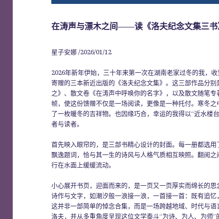
在涛声与漂木之间——读《洛夫纪念文集三书
星子安娜 /2026/01/12
2026年新年伊始，三十年来第一次在湖南老家过冬的我，
寄赠的三本新近出版的《洛夫纪念文集》。这三部作品分别是
之》、散文卷《在涛声中呼唤你的名字》，以及散文随笔专
帧，使这份馈赠不仅是一场阅读，更像是一种托付。寒冬之
了一枚暖冬的吉祥物。也因缘巧合，幸运的我得以“近水楼
者与读者。
首先映入眼帘的，是三部书精心设计的封面。每一册都选用
飘逸题词，恰与其一生的诗风与人格气质相互映照。翻阅之
行在水面上缓缓流动。
小心展开书页，迎面而来的，是一页又一页厚实而绵长的思
诗作与文字，如潮汐般一浪接一浪，一首接一首：既有追忆
这并非一部简单的悼念合集，而是一场跨越地域、时代与语
洛夫，并从多重角度呈现这位文学泰斗“为诗、为人、为师”