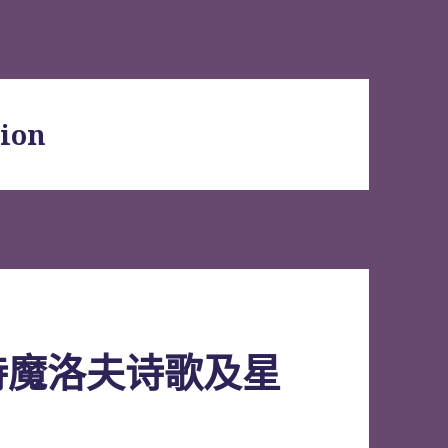
tion
诗魔洛夫诗歌及星