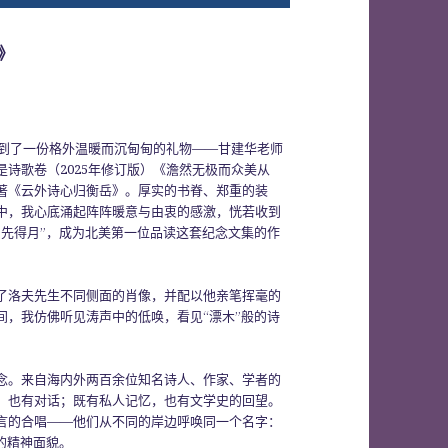
》
收到了一份格外温暖而沉甸甸的礼物——甘建华老师
诗歌卷（2025年修订版）《澹然无极而众美从
著《云外诗心归衡岳》。厚实的书脊、郑重的装
中，我心底涌起阵阵暖意与由衷的感激，恍若收到
台先得月”，成为北美第一位品读这套纪念文集的作
了洛夫先生不同侧面的肖像，并配以他亲笔挥毫的
间，我仿佛听见涛声中的低唤，看见“漂木”般的诗
念。来自海内外两百余位知名诗人、作家、学者的
，也有对话；既有私人记忆，也有文学史的回望。
言的合唱——他们从不同的岸边呼唤同一个名字：
的精神面貌。