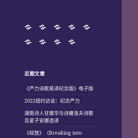
主
旭
Book
Successful
Special
页
辉
Store
Projects
Pages
中
采
Photos
English
文
from
(Poetry
诗
访
化
2017
and
英
报
服
to
Music)
译
道
近期文章
务
2025
《严力诗歌英译纪念版》电子版
2022纽约访谈：纪念严力
湖南诗人甘建华与诗魔洛夫诗歌
及星子安娜选译
《绽放》（Breaking into