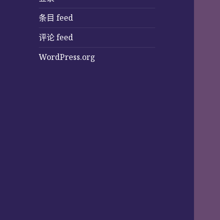
条目 feed
评论 feed
WordPress.org