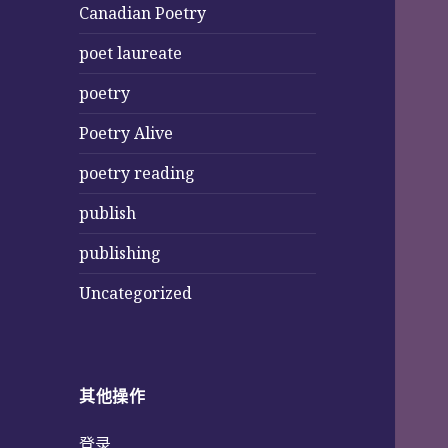
Canadian Poetry
poet laureate
poetry
Poetry Alive
poetry reading
publish
publishing
Uncategorized
其他操作
登录