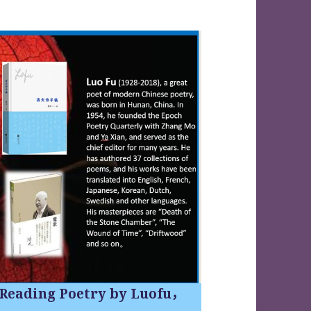
ading Poetry by Luofu，