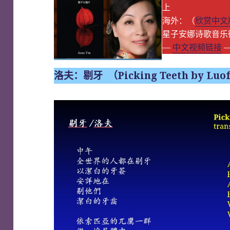
上
海外：（
欣赏中文
星子安娜诗歌音乐
—
中文视频链接
—
洛夫：剔牙 （Picking Teeth by Luofu