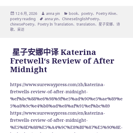
发
作
分
12 6 月, 2026
anna yin
book
、
poetry
、
Poetry Alive
、
布
标
者
类
poetry reading
anna yin
、
ChineseEnglishPoetry
、
于
签
chinesePoetry
、
Poetry In Translation
、
translation
、
星子安娜
、
诗
歌
、
采访
星子安娜中译 Katerina
Fretwell‘s Review of After
Midnight
https://www.surewaypress.com/zh/katerina-
fretwells-review-of-after-midnight-
%ef%bc%88%e6%98%9f%e5%ad%90%e5%ae%89%e
5%a8%9c%e4%b8%ad%e8%af%91%ef%bc%89
https://www.surewaypress.com/en/katerina-
fretwells-review-of-after-midnight-
%E5%8D%88%E5%A4%9C%E8%BF%87%E5%90%8E-