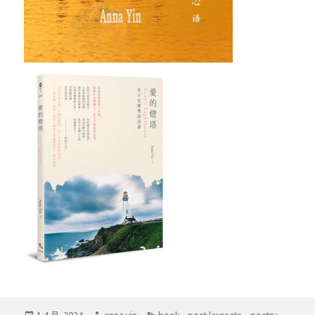
发
作
分