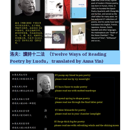
洛夫：讀詩十二法 （Twelve Ways of Reading
Poetry by Luofu， translated by Anna Yin)