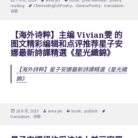
1 4 月, 2024
anna yin
book
、
poet laureate
、
poetry
布
标
者
类
reading
ChineseEnglishPoetry
、
chinesePoetry
、
translation
、
于
签
诗歌
【海外诗粹】主编 Vivian雯 的
图文精彩编辑和点评推荐星子安
娜最新詩譯精選《星光織錦》
【海外詩粹】星子安娜最新詩譯精選《星光織
錦》
发
作
分
标
28 8 月, 2023
anna yin
book
、
publish
布
者
类
签
translation
、
诗歌
于