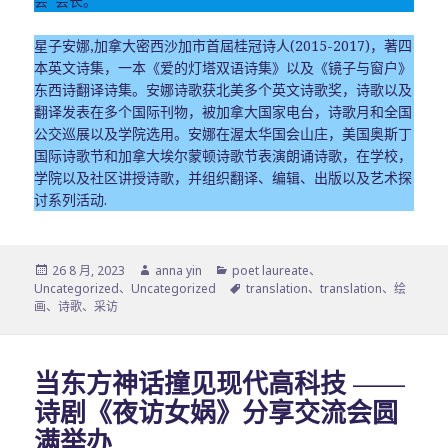
会”会长。
星子安娜,加拿大密西沙加市首屆桂冠诗人(2015-2017)，著四
本英文诗集，一本《爱的灯塔双语诗集》以及《镜子与窗户》
东西诗翻译诗集。安娜诗歌获北美多个英文诗歌奖，诗歌以及
翻译发表在多个国际刊物，被加拿大国家电台，诗歌月和全国
公交巡展以及学院选用。安娜在渥太华国会山庄，美国奥斯丁
国际诗歌节和加拿大埃尔蒙顿诗歌节表演朗诵诗歌，在学校，
学院以及社区讲授诗歌，并组织翻译、编辑、出版以及艺术探
讨系列活动.
发
作
分
26 8 月, 2023
anna yin
poet laureate
、
布
者
类
标
Uncategorized
、
Uncategorized
translation
、
translation
、
绘
于
签
画
、
诗歌
、
采访
当东方神话撞见现代高科技 ——
诗剧《夜访女娲》分享交流会圆
满举办