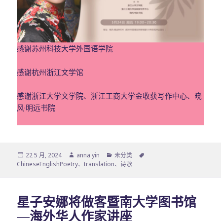
感谢苏州科技大学外国语学院
感谢杭州浙江文学馆
感谢浙江大学文学院、浙江工商大学金收获写作中心、晓
风·明远书院
发
作
分
标
22 5 月, 2024
anna yin
未分类
布
者
类
签
ChineseEnglishPoetry
、
translation
、
诗歌
于
星子安娜将做客暨南大学图书馆
—海外华人作家讲座