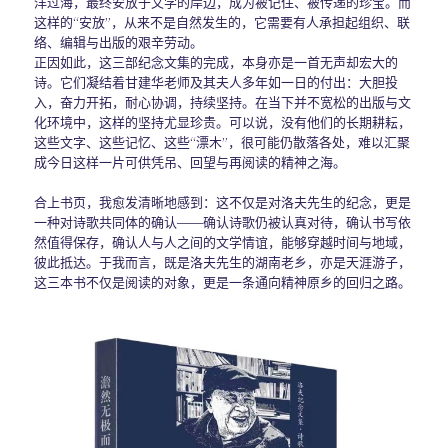
洋过海，最终安放于文学的岸边，成为被记住、被传递的珍宝。而
这样的“安放”，从来不是自然发生的，它需要有人承担起组织、联
络、编辑与出版的艰辛劳动。
正因如此，这三部纪念文集的完成，本身亦是一首无声却宏大的
诗。它们凝结着甘建华老师及其夫人多年如一日的付出：大胆投
入，奋力开拓，耐心协调，持续坚持。在当下并不宽松的出版与文
化环境中，这样的坚持尤显珍贵。可以说，没有他们的长期耕耘，
这些文字、这些记忆、这些“漂木”，很可能仍散落各处，难以汇聚
成今日这样一片可供凭吊、回望与再阅读的精神之海。
合上书页，我愈发清晰地感到：这不仅是对洛夫先生的纪念，更是
一种对诗歌共同体的确认——确认诗歌仍被认真对待，确认书写依
然值得保存，确认人与人之间的文学情谊，能够穿越时间与地域，
彼此抵达。于我而言，既是洛夫先生的湖南老乡，亦是天涯游子，
这三本书不仅是阅读的对象，更是一条通向精神原乡的回归之路。