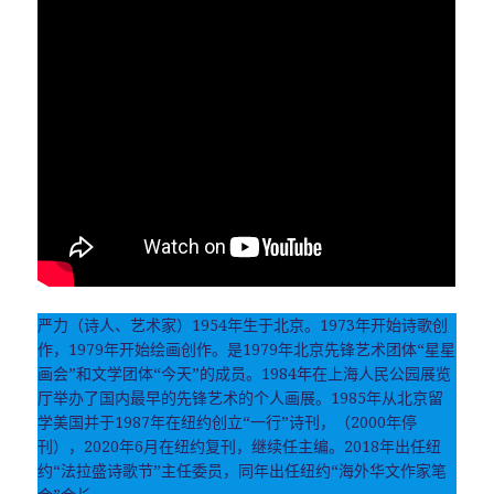
严力（诗人、艺术家）1954年生于北京。1973年开始诗歌创
作，1979年开始绘画创作。是1979年北京先锋艺术团体“星星
画会”和文学团体“今天”的成员。1984年在上海人民公园展览
厅举办了国内最早的先锋艺术的个人画展。1985年从北京留
学美国并于1987年在纽约创立“一行”诗刊，（2000年停
刊），2020年6月在纽约复刊，继续任主编。2018年出任纽
约“法拉盛诗歌节”主任委员，同年出任纽约“海外华文作家笔