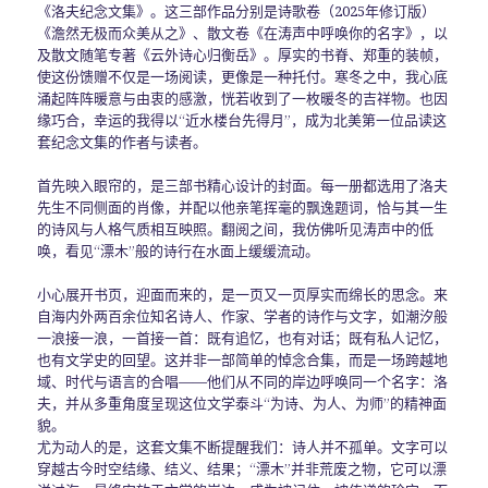
《洛夫纪念文集》。这三部作品分别是诗歌卷（2025年修订版）
《澹然无极而众美从之》、散文卷《在涛声中呼唤你的名字》，以
及散文随笔专著《云外诗心归衡岳》。厚实的书脊、郑重的装帧，
使这份馈赠不仅是一场阅读，更像是一种托付。寒冬之中，我心底
涌起阵阵暖意与由衷的感激，恍若收到了一枚暖冬的吉祥物。也因
缘巧合，幸运的我得以“近水楼台先得月”，成为北美第一位品读这
套纪念文集的作者与读者。
首先映入眼帘的，是三部书精心设计的封面。每一册都选用了洛夫
先生不同侧面的肖像，并配以他亲笔挥毫的飘逸题词，恰与其一生
的诗风与人格气质相互映照。翻阅之间，我仿佛听见涛声中的低
唤，看见“漂木”般的诗行在水面上缓缓流动。
小心展开书页，迎面而来的，是一页又一页厚实而绵长的思念。来
自海内外两百余位知名诗人、作家、学者的诗作与文字，如潮汐般
一浪接一浪，一首接一首：既有追忆，也有对话；既有私人记忆，
也有文学史的回望。这并非一部简单的悼念合集，而是一场跨越地
域、时代与语言的合唱——他们从不同的岸边呼唤同一个名字：洛
夫，并从多重角度呈现这位文学泰斗“为诗、为人、为师”的精神面
貌。
尤为动人的是，这套文集不断提醒我们：诗人并不孤单。文字可以
穿越古今时空结缘、结义、结果；“漂木”并非荒废之物，它可以漂