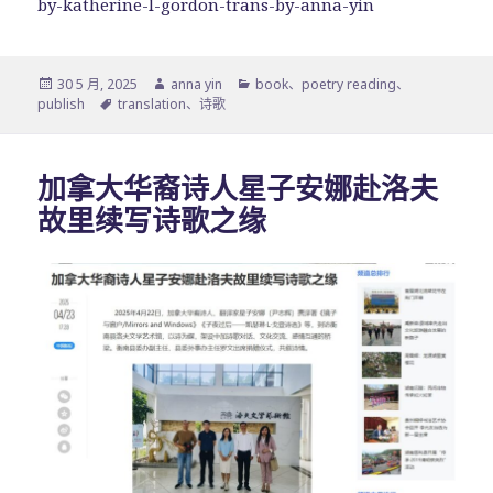
by-katherine-l-gordon-trans-by-anna-yin
发
作
分
30 5 月, 2025
anna yin
book
、
poetry reading
、
布
标
者
类
publish
translation
、
诗歌
于
签
加拿大华裔诗人星子安娜赴洛夫
故里续写诗歌之缘