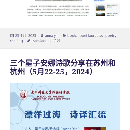
发
作
分
23 4 月, 2025
anna yin
book
、
poet laureate
、
poetry
布
标
者
类
reading
translation
、
诗歌
于
签
三个星子安娜诗歌分享在苏州和
杭州（5月22-25，2024）