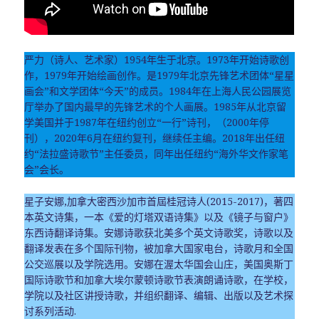
严力（诗人、艺术家）1954年生于北京。1973年开始诗歌创
作，1979年开始绘画创作。是1979年北京先锋艺术团体“星星
画会”和文学团体“今天”的成员。1984年在上海人民公园展览
厅举办了国内最早的先锋艺术的个人画展。1985年从北京留
学美国并于1987年在纽约创立“一行”诗刊，（2000年停
刊），2020年6月在纽约复刊，继续任主编。2018年出任纽
约“法拉盛诗歌节”主任委员，同年出任纽约“海外华文作家笔
会”会长。
星子安娜,加拿大密西沙加市首屆桂冠诗人(2015-2017)，著四
本英文诗集，一本《爱的灯塔双语诗集》以及《镜子与窗户》
东西诗翻译诗集。安娜诗歌获北美多个英文诗歌奖，诗歌以及
翻译发表在多个国际刊物，被加拿大国家电台，诗歌月和全国
公交巡展以及学院选用。安娜在渥太华国会山庄，美国奥斯丁
国际诗歌节和加拿大埃尔蒙顿诗歌节表演朗诵诗歌，在学校，
学院以及社区讲授诗歌，并组织翻译、编辑、出版以及艺术探
讨系列活动.