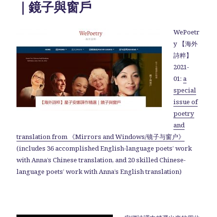
｜鏡子與窗戶
WePoetr
y 【海外
詩粹】
2021-
01:
a
special
issue of
poetry
and
translation from 《Mirrors and Windows/镜子与窗户》
(includes 36 accomplished English-language poets’ work
with Anna’s Chinese translation, and 20 skilled Chinese-
language poets’ work with Anna’s English translation)