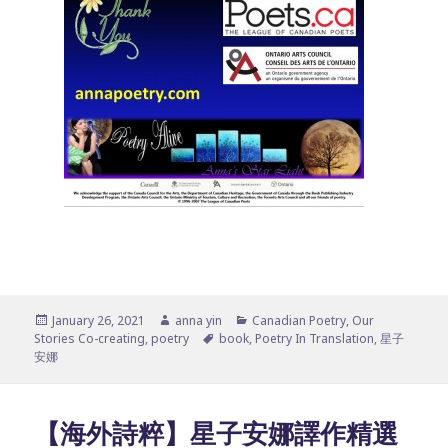
Posted
Author
Categories
January 26, 2021
anna yin
Canadian Poetry
,
Our
on
Tags
Stories Co-creating
,
poetry
book
,
Poetry In Translation
,
星子
安娜
【海外詩粹】星子安娜譯作精選