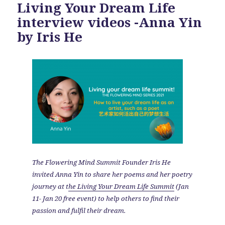
Living Your Dream Life
interview videos -Anna Yin
by Iris He
The Flowering Mind Summit Founder Iris He
invited Anna Yin to share her poems and her poetry
journey at t
he Living Your Dream Life Summit
(Jan
11- Jan 20 free event) to help others to find their
passion and fulfil their dream.