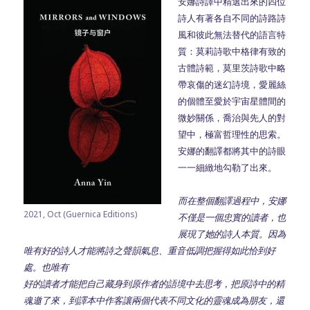
安娜詩譯中精選出來的四位
詩人有著各自不同的詩路詩
風和彼此無法替代的語言特
質：莫莉詩歌中格律有致的
古體詩範，莫里茨詩歌中略
帶哀傷的迷幻詩境，愛麗絲
的個體至愛於宇宙星體間的
微妙關係，喬治與先人的對
望中，極富哲理性的思索。
安娜的翻譯都將其中的詩眼
一一細緻地勾勒了出來。
而在整個翻譯過程中，安娜
2021, Oct (Guernica Editions)
不僅是一個忠實的讀者，也
展現了她的詩人本質。因為
唯有好的詩人才能將詩之聲韻氣息、重音低調把握得如此恰到好
處。也唯有
好的讀者才能把自己藏身到原作者的語境中去思考，把原詩中的精
魂邀了來，到譯本中作客讓兩個代表不同文化的靈魂成為朋友，還