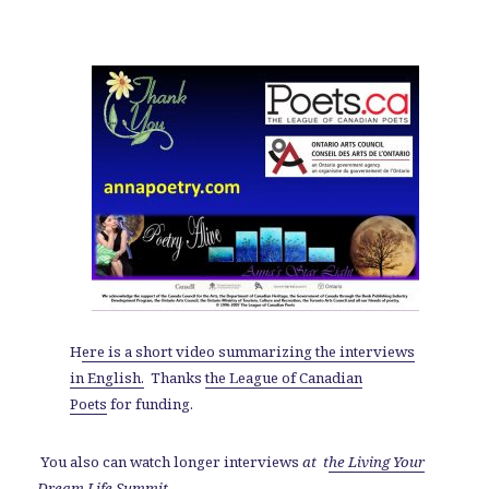
H
ere is a short video summarizing the interviews
in English.
Thanks
the League of Canadian
Poets
for funding.
You also can watch longer interviews
at t
he Living Your
Dream Life Summit