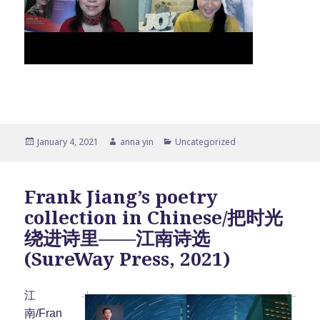
Posted
Author
Categories
January 4, 2021
anna yin
Uncategorized
on
Frank Jiang’s poetry
collection in Chinese/把时光
绕进诗里——江南诗选
(SureWay Press, 2021)
江
南/Fran