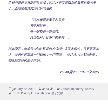
原和傳遞最本真的詩歌意涵，而這才是安娜以為的最有意義的事
了。正如她在英文詩歌所寫道的：
「現在我看著葉子和果實，
石子和星辰，
每一個都是一首新詩。
我也咬到了它多汁的果實。」
就此而言，無論是“被迫”還是自投“詩歌”這張大網的，只要樂而為
之，並把他們當成一門藝術，一門學問， 並且持之以恆地去做，
都會結出好的果子來的。
Vivian雯 2021/01/10 於紐約
Posted
Author
Categories
January 22, 2021
anna yin
Canadian Poetry
,
poetry
on
Tags
book
,
Poetry In Translation
,
星子安娜