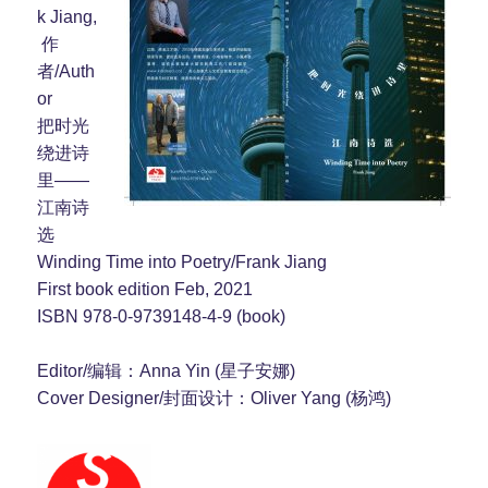
k Jiang,
作
者/Auth
or
把时光
绕进诗
里——
江南诗
选
Winding Time into Poetry/Frank Jiang
First book edition Feb, 2021
ISBN 978-0-9739148-4-9 (book)
Editor/编辑：Anna Yin (星子安娜)
Cover Designer/封面设计：Oliver Yang (杨鸿)